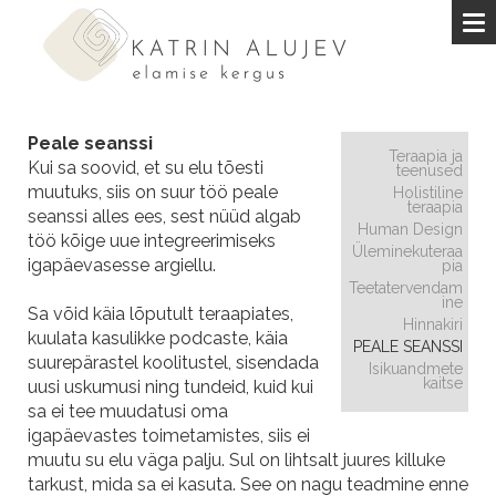
Peale seanssi
Teraapia ja
Kui sa soovid, et su elu tõesti
teenused
muutuks, siis on suur töö peale
Holistiline
teraapia
seanssi alles ees, sest nüüd algab
Human Design
töö kõige uue integreerimiseks
Üleminekuteraa
igapäevasesse argiellu.
pia
Teetatervendam
ine
Sa võid käia lõputult teraapiates,
Hinnakiri
kuulata kasulikke podcaste, käia
PEALE SEANSSI
suurepärastel koolitustel, sisendada
Isikuandmete
kaitse
uusi uskumusi ning tundeid, kuid kui
sa ei tee muudatusi oma
igapäevastes toimetamistes, siis ei
muutu su elu väga palju. Sul on lihtsalt juures killuke
tarkust, mida sa ei kasuta. See on nagu teadmine enne