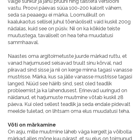
valge suhkur ja jahu pruuni ning täistera versiooni
vastu. Proovi päevas süüa 100-200 kalorit vähem,
seda sa peaaegu ei märka. Loomulikult on
kaalukaotus sellisel juhul tõenäoliselt vaid kuskil 200g
nädalas, kuid see on püsiv. Nii on ka kõikide teiste
muutustega, tavaliselt on hea teha muudatusi
sammhaaval.
Naastes oma argitoimetuste juurde märkad ruttu, et
vanad harjumused seisavad truult sinu kõrval, nad
piiravad sind sisse ja nii on kerge minna tagasi vanasse
mustrisse. Märka, kus sa jälle vanasse mustrisse tagasi
langed. Nüüd see häirib sind, sest oled teadlik
probleemist ja ka lahendusest. Erinevad uuringud on
näidanud, et harjumuste muutmine võtab kuskil 28
päeva. Kui oled sellest teadlik ja seda endale pidevalt
meelde tuletad, on lihtsam oma elus muudatusi teha.
Võti on märkamine
On asju, mille muutmine läheb väga kergelt ja võibolla
märkad alles mõne kuu pärast, et su elus on toimunud