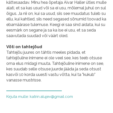
kättesaadav. Minu hea õpetaja Aivar Haller ütles mulle
alati, et sa kas usud või sa ei usu, mõlemal juhul on sul
õigus. Ja nii on, kui sa usud, siis see muudatus tuleb su
ellu, kui kahtled, siis need segased sõnumid toovad ka
ebamäärase tulemuse. Keegi ei saa sind aidata, kui su
eesmärk on segane ja sa ka ise ei usu, et sa seda
saavutada suudad või väärt oled.
Võti on tahtejõud
Tahtejõu juures on tähtis meeles pidada, et
tahtejõuline inimene ei ole veel see, kes teeb otsuse
oma elus midagi muuta. Tahtejõuline inimene on see,
kes suudab selle otsuse juurde jääda ja seda otsust
kasvõi 10 korda uuesti vastu võtta, kui ta "kukub"
vanasse mustrisse.
Kirjuta mulle: katrin.alujev@gmail.com