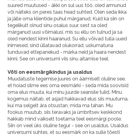
suured muutused - äkki on sul uus töö, oled armunud
või näiteks on peres taas head suhted. Olen seda ikka
ja jälle oma klientide puhul märganud. Kuid ka siin on
tegelikult olnud sinu osalus suur, sest sa oled
märganud uusi võimalusi, mis su ellu on tulnud ja sa
oled nendest kinni haaranud. Su ellu võivad tulla uued
inimesed, sind üllatavad olukorrad, uskumatuna
tunduvad ettepanekud - märka neid ja haara nendest
kinni. See on universumi viis sinu aitamise teel.
Võti on eesmärgikindus ja usaldus
Muudatuste tegemise juures on äärmiselt oluline see,
et hoiad silme ees oma eesmärki - seda mida soovisid
oma elus muuta, kui minu juurde seansile tulid. Minu
kogemus näitab, et asjad hakkavad elus siis muutuma,
kui ma selgelt ära otsustan, mida ma tahan. Mu
fookus muutub, siis teravaks ja ümbritsev keskkond
hakkab mind vaikselt toetama teel eesmärgi poole.
Siin on veel üks oluline tegur - see on usaldus. Usaldus
universumi suhtes, et su eesmärk on ka sulle tõesti