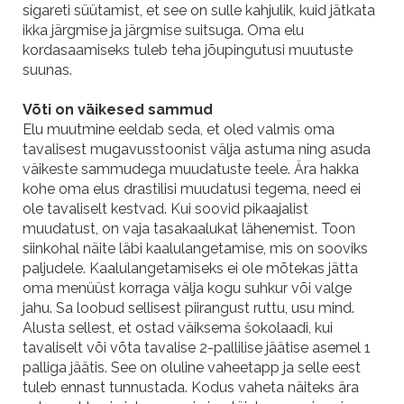
sigareti süütamist, et see on sulle kahjulik, kuid jätkata
ikka järgmise ja järgmise suitsuga. Oma elu
kordasaamiseks tuleb teha jõupingutusi muutuste
suunas.
Võti on väikesed sammud
Elu muutmine eeldab seda, et oled valmis oma
tavalisest mugavusstoonist välja astuma ning asuda
väikeste sammudega muudatuste teele. Ära hakka
kohe oma elus drastilisi muudatusi tegema, need ei
ole tavaliselt kestvad. Kui soovid pikaajalist
muudatust, on vaja tasakaalukat lähenemist. Toon
siinkohal näite läbi kaalulangetamise, mis on sooviks
paljudele. Kaalulangetamiseks ei ole mõtekas jätta
oma menüüst korraga välja kogu suhkur või valge
jahu. Sa loobud sellisest piirangust ruttu, usu mind.
Alusta sellest, et ostad väiksema šokolaadi, kui
tavaliselt või võta tavalise 2-pallilise jäätise asemel 1
palliga jäätis. See on oluline vaheetapp ja selle eest
tuleb ennast tunnustada. Kodus vaheta näiteks ära