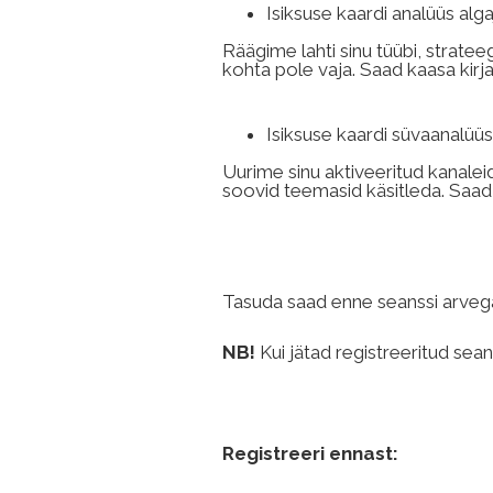
Isiksuse kaardi analüüs 
Räägime lahti sinu tüübi, strate
kohta pole vaja. Saad kaasa kirj
Isiksuse kaardi süvaa
Uurime sinu aktiveeritud kanaleid
soovid teemasid käsitleda. Saad k
Tasuda saad enne seanssi arvega
NB!
Kui jätad registreeritud sea
Registreeri ennast: