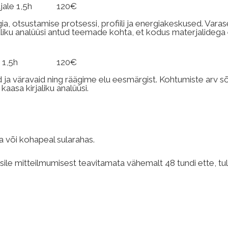
algajale 1,5h 120€
egia, otsustamise protsessi, profiili ja energiakeskused. Va
aliku analüüsi antud teemade kohta, et kodus materjalidega
nalüüs 1,5h 120€
 ja väravaid ning räägime elu eesmärgist. Kohtumiste arv sõlt
aasa kirjaliku analüüsi.
 või kohapeal sularahas.
nsile mitteilmumisest teavitamata vähemalt 48 tundi ette, tu