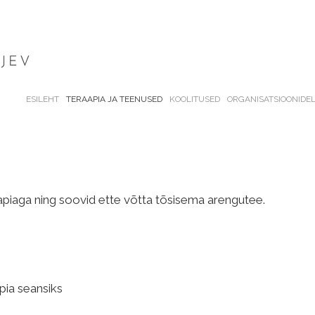
ESILEHT
TERAAPIA JA TEENUSED
KOOLITUSED
ORGANISATSIOONIDE
00€
raapiaga ning soovid ette võtta tõsisema arengutee.
0€
pia seansiks