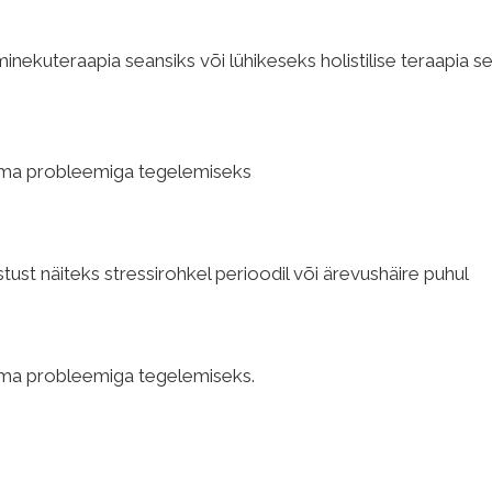
30€
nekuteraapia seansiks või lühikeseks holistilise teraapia s
90€
ema probleemiga tegelemiseks
tust näiteks stressirohkel perioodil või ärevushäire puhul
75€
ema probleemiga tegelemiseks.