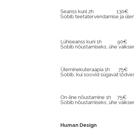
Seanss kuni 2h 1
Sobib teetatervendamise ja ülemi
Lühiseanss kuni 1h 
Sobib nõustamiseks, ühe väiks
Üleminekuteraapia 1h 75€
Sobib, kui soovid sügavat lõdves
On-line nõustamine 1h 
Sobib nõustamiseks, ühe väiks
Human Design