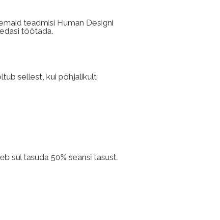
rasemaid teadmisi Human Designi
 edasi töötada.
ub sellest, kui põhjalikult
leb sul tasuda 50% seansi tasust.