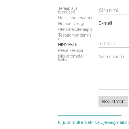
Teraapia ja
teenused
Holistiline teraapia
E-mail
Human Design
Üleminekuteraapia
Teetatervendamin
e
HINNAKIRI
Peale seanssi
Isikuandmete
kaitse
Kirjuta mulle: katrin.alujev@gmail.