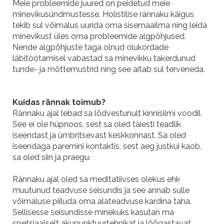
Meie probleemide juured on peidetud meie
minevikusündmustesse. Holistilise rännaku käigus
tekib sul võimalus uurida oma sisemaailma ning leida
minevikust üles oma probleemide algpõhjused.
Nende algpõhjuste taga olnud olukordade
läbitöötamisel vabastad sa minevikku takerdunud
tunde- ja mõttemustrid ning see aitab sul terveneda.
Kuidas rännak toimub?
Rännaku ajal lebad sa lõdvestunult kinnisilmi voodil.
See ei ole hüpnoos, sest sa oled täiesti teadlik
iseendast ja ümbritsevast keskkonnast. Sa oled
iseendaga paremini kontaktis, sest aeg justkui kaob,
sa oled siin ja praegu.
Rännaku ajal oled sa meditatiivses olekus ehk
muutunud teadvuse seisundis ja see annab sulle
võimaluse piiluda oma alateadvuse kardina taha.
Sellisesse seisundisse minekuks kasutan ma
spetsiaalselt akupunktuurtehnikat ja lõõgastavat,