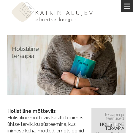
Holistiline mõtteviis
Teraapia ja
Holistiline mõtteviis käsitleb inimest
teenused
ühtse tervikliku süsteemina, kus
HOLISTILINE
TERAAPIA
inimese keha, mõtted, emotsioonid