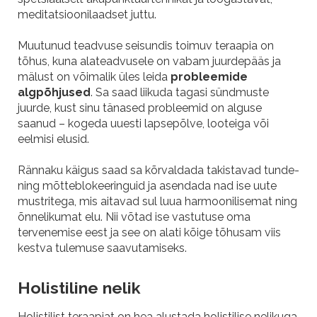
meditatsioonilaadset juttu.
Muutunud teadvuse seisundis toimuv teraapia on
tõhus, kuna alateadvusele on vabam juurdepääs ja
mälust on võimalik üles leida
probleemide
algpõhjused
. Sa saad liikuda tagasi sündmuste
juurde, kust sinu tänased probleemid on alguse
saanud – kogeda uuesti lapsepõlve, looteiga või
eelmisi elusid.
Rännaku käigus saad sa kõrvaldada takistavad tunde-
ning mõtteblokeeringuid ja asendada nad ise uute
mustritega, mis aitavad sul luua harmoonilisemat ning
õnnelikumat elu. Nii võtad ise vastutuse oma
tervenemise eest ja see on alati kõige tõhusam viis
kestva tulemuse saavutamiseks.
Holistiline nelik
Holistilist teraapiat on hea alustada holistilise nelikuga,