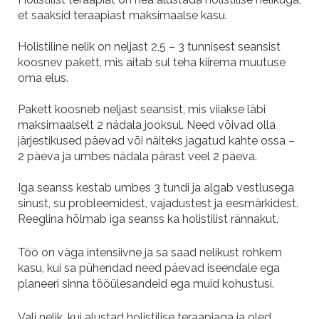
et saaksid teraapiast maksimaalse kasu.
Holistiline nelik on neljast 2,5 – 3 tunnisest seansist
koosnev pakett, mis aitab sul teha kiirema muutuse
oma elus.
Pakett koosneb neljast seansist, mis viiakse läbi
maksimaalselt 2 nädala jooksul. Need võivad olla
järjestikused päevad või näiteks jagatud kahte ossa –
2 päeva ja umbes nädala pärast veel 2 päeva.
Iga seanss kestab umbes 3 tundi ja algab vestlusega
sinust, su probleemidest, vajadustest ja eesmärkidest.
Reeglina hõlmab iga seanss ka holistilist rännakut.
Töö on väga intensiivne ja sa saad nelikust rohkem
kasu, kui sa pühendad need päevad iseendale ega
planeeri sinna tööülesandeid ega muid kohustusi.
Vali nelik, kui alustad holistilise teraapiaga ja oled