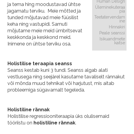
Human Design
ja tema hing moodustavad ühtse
Üleminekuteraa
jagamatu terviku. Meie mõtted ja
pia
tunded mõjutavad meie füüsilist
Teetatervendam
ine
keha ning vastupidi. Samuti
Hinnakiri
mõjutame meie meid ümbritsevat
Peale seanssi
keskkonda ja keskkond meid.
Isikuandmete
kaitse
Inimene on ühtse terviku osa.
Holistilise teraapia seanss
Seanss kestab kuni 3 tundi. Seanss algab alati
vestlusega ning seejärel kasutame tavaliselt rännakut
või mõnda muud tehnikat või harjutust, mis aitab
probleemiga sügavamalt tegeleda.
Holistiline rännak
Holistilise regressiooniteraapia üks olulisemaid
tööriistu on
holistiline rännak
.