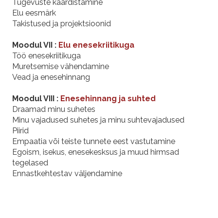
Tugevuste kaardistamine
Elu eesmärk
Takistused ja projektsioonid
Moodul VII :
Elu enesekriitikuga
Töö enesekriitikuga
Muretsemise vähendamine
Vead ja enesehinnang
Moodul VIII :
Enesehinnang ja suhted
Draamad minu suhetes
Minu vajadused suhetes ja minu suhtevajadused
Piirid
Empaatia või teiste tunnete eest vastutamine
Egoism, isekus, enesekesksus ja muud hirmsad
tegelased
Ennastkehtestav väljendamine
Moodulite toimumisajad
Kõik moodulid toimuvad Holistika Instituudis