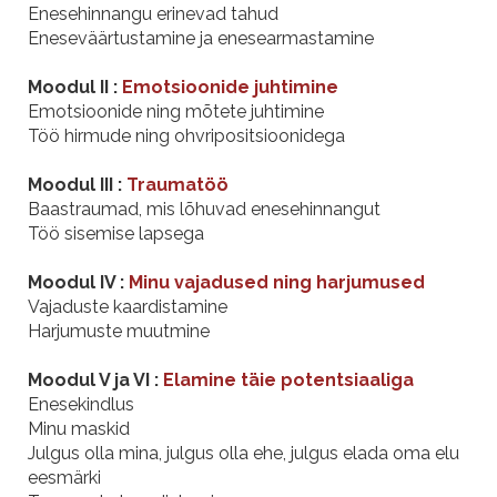
Enesehinnangu erinevad tahud
Eneseväärtustamine ja enesearmastamine
Moodul II :
Emotsioonide juhtimine
Emotsioonide ning mõtete juhtimine
Töö hirmude ning ohvripositsioonidega
Moodul III :
Traumatöö
Baastraumad, mis lõhuvad enesehinnangut
Töö sisemise lapsega
Moodul IV :
Minu vajadused ning harjumused
Vajaduste kaardistamine
Harjumuste muutmine
Moodul V ja VI :
Elamine täie potentsiaaliga
Enesekindlus
Minu maskid
Julgus olla mina, julgus olla ehe, julgus elada oma elu
eesmärki