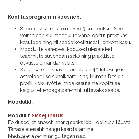
Koolitusprogramm koosneb:
8 moodulist, mis toimuvad 3 kuu jooksul. See
võimaldab sul moodulite vahel õpitut praktikas
kasutada ning nii saada koolitusest rohkem kasu.
Moodulite vahepeal kodused ülesanded
teadmiste süvendamiseks ning praktiliste
oskuste omandamiseks.
Kõik osalejad saavad omale ca 40 leheküljelise
astroloogilise sünnikaardi ning Human Design
profiili kokkuvõtte, mida kasutame koolituse
käigus, et endaga paremini tuttavaks saada.
Moodulid:
Moodul I:
Sissejuhatus
Eeldused, et enesehinnang saaks läbi koolituse tõusta
Tänase enesehinnangu kaardistamine
Madala enesehinnangu tagamaad