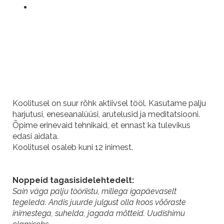
2+3+3 mooduli kaupa tasudes 8x70€ ehk 560€
Koha koolitusel ja varajase registreerija soodustuse
tagab korraga makstes tasu laekumine või 2+3+3
mooduli kaupa tasudes registreerimistasu 120€
.
Ka peale 17.detsembrit registreerides tuleb tasuda
2+3+3 mooduli kaupa tasudes registreerimistasu 140€.
Koolitusel on suur rõhk aktiivsel tööl. Kasutame palju
harjutusi, eneseanalüüsi, arutelusid ja meditatsiooni.
Õpime erinevaid tehnikaid, et ennast ka tulevikus
edasi aidata.
Koolitusel osaleb kuni 12 inimest.
Noppeid tagasisidelehtedelt:
Sain väga palju tööriistu, millega igapäevaselt
tegeleda. Andis juurde julgust olla koos võõraste
inimestega, suhelda, jagada mõtteid. Uudishimu