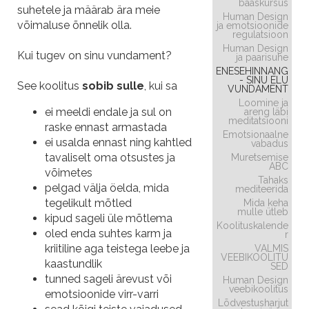
baaskursus
suhetele ja määrab ära meie
Human Design
võimaluse õnnelik olla.
ja emotsioonide
regulatsioon
Human Design
Kui tugev on sinu vundament?
ja paarisuhe
ENESEHINNANG
- SINU ELU
See koolitus
sobib sulle
, kui sa
VUNDAMENT
Loomine ja
ei meeldi endale ja sul on
areng läbi
meditatsiooni
raske ennast armastada
Emotsionaalne
ei usalda ennast ning kahtled
vabadus
tavaliselt oma otsustes ja
Muretsemise
ABC
võimetes
Tahaks
pelgad välja öelda, mida
mediteerida
tegelikult mõtled
Mida keha
mulle ütleb
kipud sageli üle mõtlema
Koolituskalende
oled enda suhtes karm ja
r
kriitiline aga teistega leebe ja
VALMIS
VEEBIKOOLITU
kaastundlik
SED
tunned sageli ärevust või
Human Design
veebikoolitus
emotsioonide virr-varri
Lõdvestusharjut