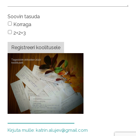
Soovin tasuda
Korraga
2+2+3
Kirjuta mulle: katrin.alujev@gmail.com