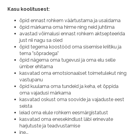
Kasu koolitusest:
õpid ennast rohkem väärtustama ja usaldama
õpid märkama oma hirme ning neid juhtima
avastad võimalusi ennast rohkem aktsepteerida
just nii nagu sa oled
õpid tegema koostööd oma sisemise kriitiku ja
tema "sõpradega"
õpid nägema oma tugevusi ja oma elu selle
ümber ehitama
kasvatad oma emotsionaalset toimetulekut ning
vastupanu
õpid kuulama oma tundeid ja keha, et õppida
oma vajadusi märkama
kasvatad oskust oma soovide ja vajaduste eest
seista
leiad oma elule rohkem eesmärgistatust
kasvatad oma enesekindlust läbi erinevate
harjutuste ja teadvustamise
jne...