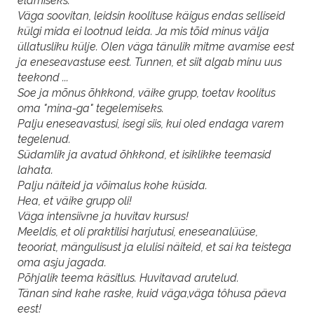
elamiseks.
Väga soovitan, leidsin koolituse käigus endas selliseid
külgi mida ei lootnud leida. Ja mis tõid minus välja
üllatusliku külje. Olen väga tänulik mitme avamise eest
ja eneseavastuse eest. Tunnen, et siit algab minu uus
teekond ...
Soe ja mõnus õhkkond, väike grupp, toetav koolitus
oma "mina-ga" tegelemiseks.
Palju eneseavastusi, isegi siis, kui oled endaga varem
tegelenud.
Südamlik ja avatud õhkkond, et isiklikke teemasid
lahata.
Palju näiteid ja võimalus kohe küsida.
Hea, et väike grupp oli!
Väga intensiivne ja huvitav kursus!
Meeldis, et oli praktilisi harjutusi, eneseanalüüse,
teooriat, mängulisust ja elulisi näiteid, et sai ka teistega
oma asju jagada.
Põhjalik teema käsitlus. Huvitavad arutelud.
Tänan sind kahe raske, kuid väga,väga tôhusa päeva
eest!