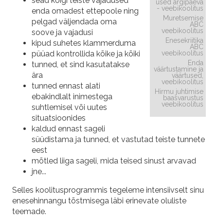
sead kõigi teiste vajadused
used argipäeva
- veebikoolitus
enda omadest ettepoole ning
Muretsemise
pelgad väljendada oma
ABC
veebikoolitus
soove ja vajadusi
Enesekriitika
kipud suhetes klammerduma
ABC
püüad kontrollida kõike ja kõiki
veebikoolitus
Enda
tunned, et sind kasutatakse
väärtustamine ja
ära
väärtused,
veebikoolitus
tunned ennast alati
Hirmu juhtimise
ebakindlalt inimestega
baasvarustus
veebikoolitus
suhtlemisel või uutes
situatsioonides
kaldud ennast sageli
süüdistama ja tunned, et vastutad teiste tunnete
eest
mõtled liiga sageli, mida teised sinust arvavad
jne...
Selles koolitusprogrammis tegeleme intensiivselt sinu
enesehinnangu tõstmisega läbi erinevate oluliste
teemade.