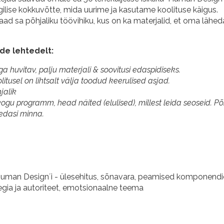
gilise kokkuvõtte, mida uurime ja kasutame koolituse käigus.
aad sa põhjaliku töövihiku, kus on ka materjalid, et oma lähe
ide lehtedelt:
a huvitav, palju materjali & soovitusi edaspidiseks.
olitusel on lihtsalt välja toodud keerulised asjad.
jalik
ogu programm, head näited (elulised), millest leida seoseid. Põh
 edasi minna.
Human Design´i - ülesehitus, sõnavara, peamised komponend
egia ja autoriteet, emotsionaalne teema