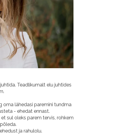
uhtida. Teadlikumalt elu juhtides
m.
ing oma lähedasi paremini tundma
tusteta - ehedat ennast.
, et sul oleks parem tervis, rohkem
i põleda.
ehedust ja rahulolu.