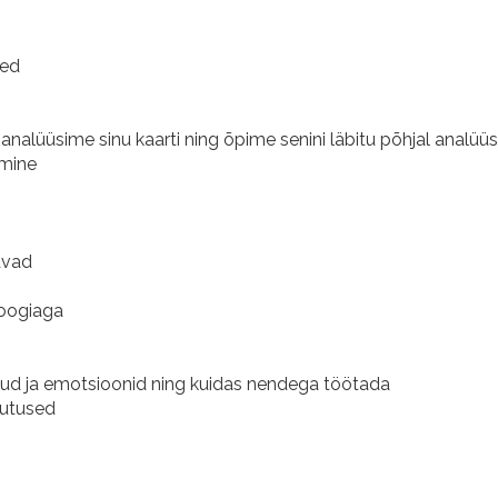
sed
analüüsime sinu kaarti ning õpime senini läbitu põhjal analüüs
tmine
avad
oogiaga
ud ja emotsioonid ning kuidas nendega töötada
rjutused