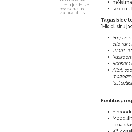
mõistma 
Hirmu juhtimise
selgemal
baasvarustus
veebikoolitus
Tagasiside l
"Mis oli sinu 
Sügavam 
olla rahu
Tunne, et
Käsiraam
Rohkem o
Aitab saa
mõtteaine
just sell
Koolituspro
6 moodul
Moodulit
omandam
Kõik osal