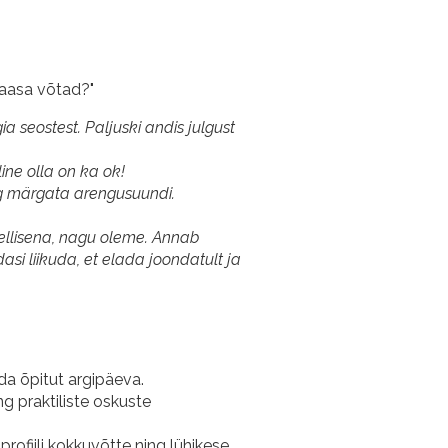
kaasa võtad?"
 seostest. Paljuski andis julgust
line olla on ka ok!
g märgata arengusuundi.
sellisena, nagu oleme. Annab
si liikuda, et elada joondatult ja
da õpitut argipäeva.
 praktiliste oskuste
rofiili kokkuvõtte ning lühikese