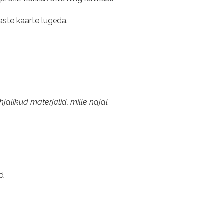
daste kaarte lugeda.
jalikud materjalid, mille najal
id