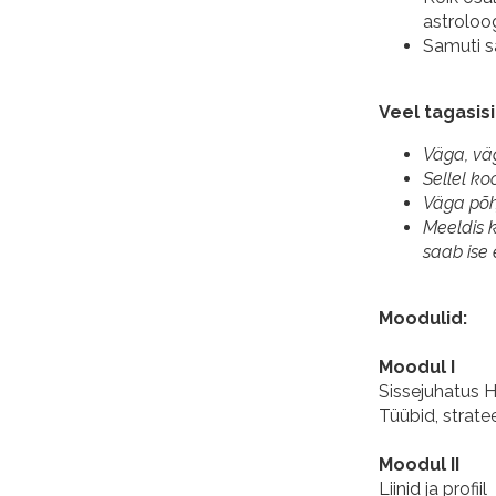
astroloo
Samuti s
Veel tagasis
Väga, väg
Sellel ko
Väga põh
Meeldis k
saab ise
Moodulid:
Moodul I
Sissejuhatus 
Tüübid, strate
Moodul II
Liinid ja profiil