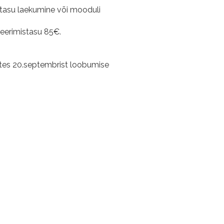
 tasu laekumine või mooduli
reerimistasu 85€.
ates 20.septembrist loobumise