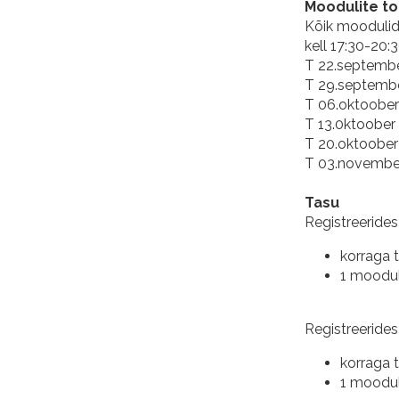
Moodulite t
Kõik moodulid 
kell 17:30-20:
T 22.septemb
T 29.septemb
T 06.oktoobe
T 13.0ktoober
T 20.oktoober
T 03.novembe
Tasu
Registreeride
korraga 
1 moodul
Registreerides
korraga 
1 moodul