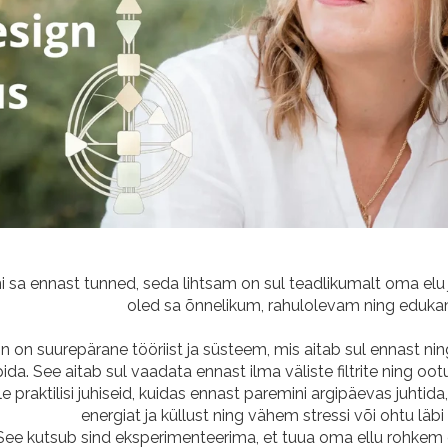
 sa ennast tunned, seda lihtsam on sul teadlikumalt oma elu j
oled sa õnnelikum, rahulolevam ning eduka
 on suurepärane tööriist ja süsteem, mis aitab sul ennast n
ida. See aitab sul vaadata ennast ilma väliste filtrite ning oo
e praktilisi juhiseid, kuidas ennast paremini argipäevas juhtida
energiat ja küllust ning vähem stressi või ohtu läb
See kutsub sind eksperimenteerima, et tuua oma ellu rohkem 