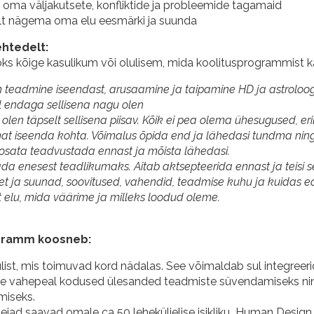
oma väljakutsete, konfliktide ja probleemide tagamaid
t nägema oma elu eesmärki ja suunda
ehtedelt:
jaoks kõige kasulikum või olulisem, mida koolitusprogrammist 
teadmine iseendast, arusaamine ja taipamine HD ja astroloogia
l endaga sellisena nagu olen
 olen täpselt sellisena piisav. Kõik ei pea olema ühesugused, eri
at iseenda kohta. Võimalus õpida end ja lähedasi tundma nin
sata teadvustada ennast ja mõista lähedasi.
da enesest teadlikumaks. Aitab aktsepteerida ennast ja teisi 
t ja suunad, soovitused, vahendid, teadmise kuhu ja kuidas eda
ist elu, mida väärime ja milleks loodud oleme.
gramm koosneb:
ist, mis toimuvad kord nädalas. See võimaldab sul integreeri
e vahepeal kodused ülesanded teadmiste süvendamiseks ning
iseks.
ejad saavad omale ca 50 leheküljelise isikliku Human Design p