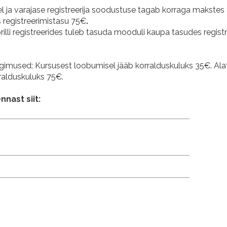
l ja varajase registreerija soodustuse tagab korraga makstes
 registreerimistasu 75€
.
rilli registreerides tuleb tasuda mooduli kaupa tasudes regist
gimused: Kursusest loobumisel jääb korralduskuluks 35€. Al
rralduskuluks 75€.
nnast siit: