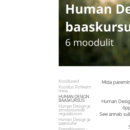
Koolitused
Mida paremini
Koolitus Rohkem
mina
HUMAN DESIGN
BAASKURSUS
Human Design
Human Design ja
õpp
emotsioonide
regulatsioon
See annab sull
Human Design ja
paarisuhe
Enesehinnang -