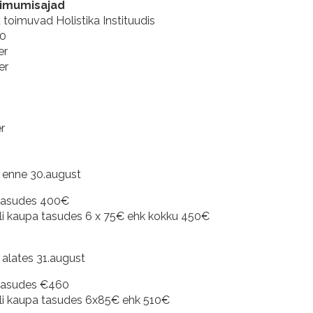
oimumisajad
toimuvad Holistika Instituudis
30
er
er
r
r
s enne 30.august
tasudes 400€
i kaupa tasudes 6 x 75€ ehk kokku 450€
 alates 31.august
tasudes €460
i kaupa tasudes 6x85€ ehk 510€