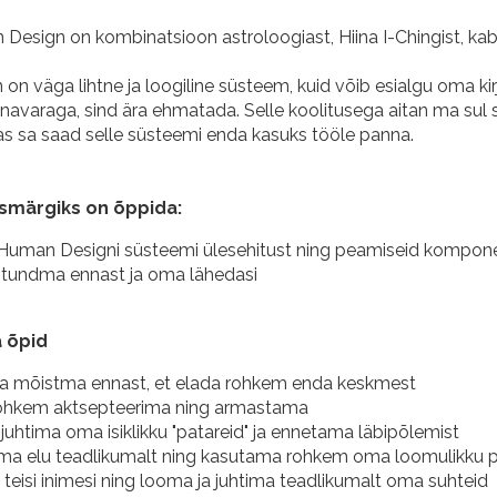
Design on kombinatsioon astroloogiast, Hiina I-Chingist, kab
n väga lihtne ja loogiline süsteem, kuid võib esialgu oma kir
avaraga, sind ära ehmatada. Selle koolitusega aitan ma sul
as sa saad selle süsteemi enda kasuks tööle panna.
smärgiks on õppida:
uman Designi süsteemi ülesehitust ning peamiseid kompon
 tundma ennast ja oma lähedasi
 õpid
a mõistma ennast, et elada rohkem enda keskmest
rohkem aktsepteerima ning armastama
juhtima oma isiklikku "patareid" ja ennetama läbipõlemist
a elu teadlikumalt ning kasutama rohkem oma loomulikku po
teisi inimesi ning looma ja juhtima teadlikumalt oma suhteid