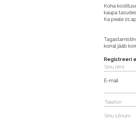
Koha koolituse
kaupa tasudes
Ka peale 01.ap
Tagastamistin
korral jääb ko
Registreeri e
E-mail