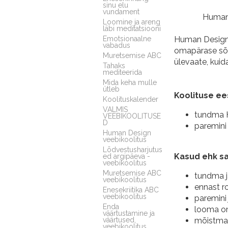
sinu elu
vundament
Human 
Loomine ja areng
läbi meditatsiooni
Emotsionaalne
Human Design o
vabadus
omapärase sõn
Muretsemise ABC
ülevaate, kuid
Tahaks
mediteerida
Mida keha mulle
ütleb
Koolituse ee
Koolituskalender
VALMIS
tundma H
VEEBIKOOLITUSE
D
paremini
Human Design
veebikoolitus
Lõdvestusharjutus
Kasud ehk sa
ed argipäeva -
veebikoolitus
Muretsemise ABC
tundma j
veebikoolitus
ennast 
Enesekriitika ABC
veebikoolitus
paremini 
Enda
looma om
väärtustamine ja
väärtused,
mõistma 
veebikoolitus