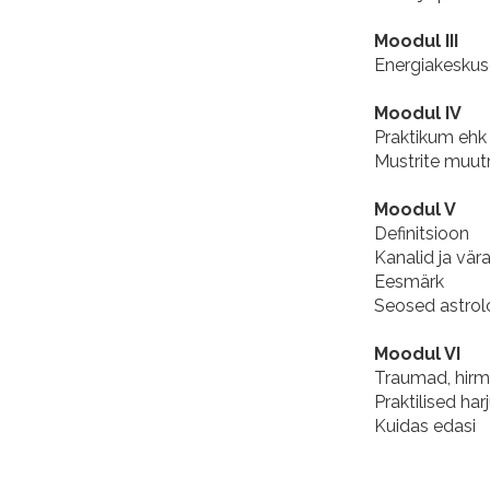
Moodul III
Energiakesku
Moodul IV
Praktikum ehk 
Mustrite muu
Moodul V
Definitsioon
Kanalid ja vär
Eesmärk
Seosed astrol
Moodul VI
Traumad, hirm
Praktilised ha
Kuidas edasi