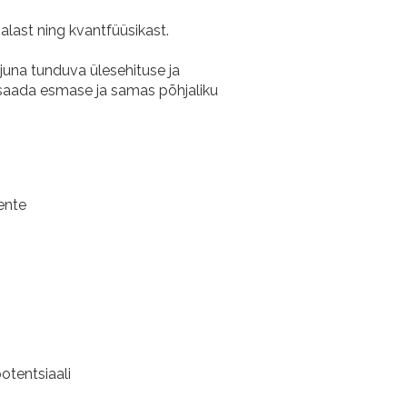
alast ning kvantfüüsikast.
juna tunduva ülesehituse ja
 saada esmase ja samas põhjaliku
ente
tentsiaali