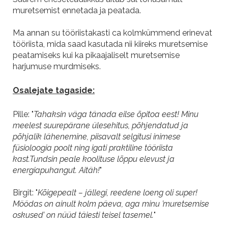
muretsemist ennetada ja peatada.
Ma annan su tööriistakasti ca kolmkümmend erinevat
tööriista, mida saad kasutada nii kiireks muretsemise
peatamiseks kui ka pikaajaliselt muretsemise
harjumuse murdmiseks.
Osalejate tagaside:
Pille: "
Tahaksin väga tänada eilse õpitoa eest! Minu
meelest suurepärane ülesehitus, põhjendatud ja
põhjalik lähenemine, piisavalt selgitusi inimese
füsioloogia poolt ning igati praktiline tööriista
kast.Tundsin peale koolituse lõppu elevust ja
energiapuhangut. Aitäh!
"
Birgit: "
Kõigepealt – jällegi, reedene loeng oli super!
Möödas on ainult kolm päeva, aga minu ’muretsemise
oskused’ on nüüd täiesti teisel tasemel.
"