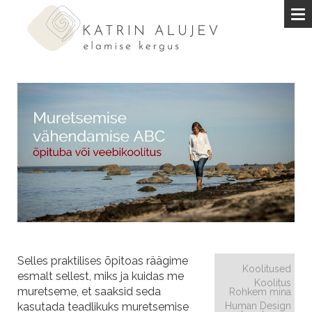
Selles praktilises õpitoas räägime
Koolitused
esmalt sellest, miks ja kuidas me
Koolitus
muretseme, et saaksid seda
Rohkem mina
kasutada teadlikuks muretsemise
Human Design