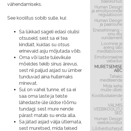
baaskursus
vähendamiseks.
Human Design
ja emotsioonide
regulatsioon
See koolitus sobib sulle, kui:
Human Design
ja paarisuhe
Enesehinnang -
Sa lükkad sageli edasi olulisi
sinu elu
otsuseid, sest sa ei tea
vundament
Loomine ja
kindlalt, kuidas su otsus
areng läbi
erinevaid asju mõjutada võib.
meditatsiooni
Oma või laste tulevikule
Emotsionaalne
vabadus
mõeldes tekib sinus ärevus,
MURETSEMISE
sest nii paljud asjad su ümber
ABC
tunduvad aina hullemaks
Tahaks
mediteerida
minevat.
Mida keha
Sul on vahel tunne, et sa ei
mulle ütleb
saa oma laste ja teiste
Koolituskalende
r
lähedaste üle üldse rõõmu
VALMIS
tundagi, sest mure nende
VEEBIKOOLITU
SED
pärast matab su enda alla.
Human Design
Sa jätad asjad välja ütlemata,
veebikoolitus
sest muretsed, mida teised
Lõdvestusharjut