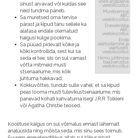
used argipäeva
sinust arvavad või kuidas see
- veebikoolitus
neid tundma paneb.
Muretsemise
ABC
Sa muretsed oma tervise
veebikoolitus
pärast ja kipud tänu sellele ka
Enesekriitika
ABC
alatasa endale olematuid
veebikoolitus
haigusi külge pookima.
Enda
väärtustamine ja
Sa püüad pidevalt kõike ja
väärtused,
kõiki kontrollida, sest kui sa
veebikoolitus
seda ei tee, siis on sul varnast
Hirmu juhtimise
baasvarustus
võtta mitmeid musti
veebikoolitus
stsenaariume, mis kõik
juhtuma hakkavad.
Kokkuvõttes, tundub sulle vahel, et sa kipud
peas looma musti tulevikustsenaariume, mis
panevad kohati kahvatuma isegi J.R.R Tolkieni
või Agatha Christie teosed.
Koolituse käigus on sul võimalus ennast lähemalt
analüüsida ning mõista seda, mis sinu sees toimub.
Suurem eneseteadlikkus aitab sul tõhusamalt