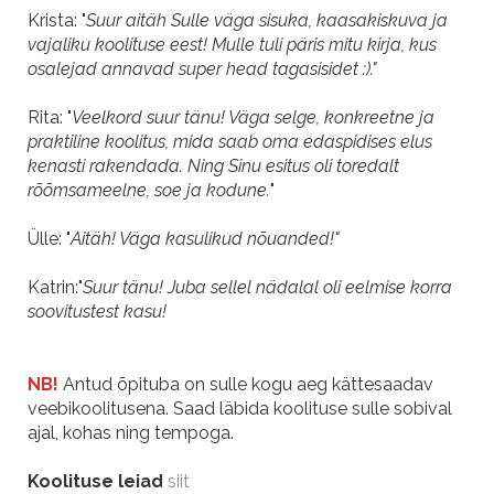
Krista: "
Suur aitäh Sulle väga sisuka, kaasakiskuva ja
vajaliku koolituse eest! Mulle tuli päris mitu kirja, kus
osalejad annavad super head tagasisidet :)."
Rita: "
Veelkord suur tänu! Väga selge, konkreetne ja
praktiline koolitus, mida saab oma edaspidises elus
kenasti rakendada. Ning Sinu esitus oli toredalt
rõõmsameelne, soe ja kodune.
"
Ülle: "
Aitäh! Väga kasulikud nõuanded!"
Katrin:"
Suur tänu! Juba sellel nädalal oli eelmise korra
soovitustest kasu!
NB!
Antud õpituba on sulle kogu aeg kättesaadav
veebikoolitusena. Saad läbida koolituse sulle sobival
ajal, kohas ning tempoga.
Koolituse leiad
siit