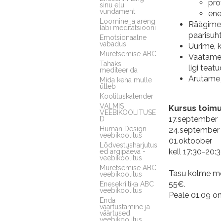
prof
sinu elu
vundament
ene
Loomine ja areng
Räägime 
läbi meditatsiooni
paarisuh
Emotsionaalne
vabadus
Uurime, 
Muretsemise ABC
Vaatame
Tahaks
ligi teat
mediteerida
Arutame 
Mida keha mulle
ütleb
Koolituskalender
VALMIS
Kursus toimu
VEEBIKOOLITUSE
17.september
D
Human Design
24.september
veebikoolitus
01.oktoober
Lõdvestusharjutus
kell 17:30-20:3
ed argipäeva -
veebikoolitus
Muretsemise ABC
Tasu kolme moo
veebikoolitus
55€.
Enesekriitika ABC
veebikoolitus
Peale 01.09 o
Enda
väärtustamine ja
väärtused,
veebikoolitus