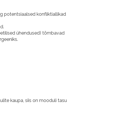
 potentsiaalsed konfliktiallikad
d.
etilised ühendused) tõmbavad
rgeeniks.
lite kaupa, siis on mooduli tasu