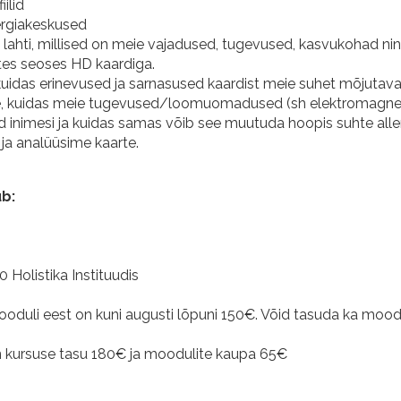
iilid
rgiakeskused
lahti, millised on meie vajadused, tugevused, kasvukohad ning
tes seoses HD kaardiga.
kuidas erinevused ja sarnasused kaardist meie suhet mõjutava
, kuidas meie tugevused/loomuomadused (sh elektromagne
ud inimesi ja kuidas samas võib see muutuda hoopis suhte alle
ja analüüsime kaarte.
b:
0 Holistika Instituudis
duli eest on kuni augusti lõpuni 150€. Võid tasuda ka moodu
n kursuse tasu 180€ ja moodulite kaupa 65€