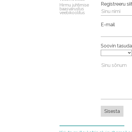
Registreeru sii
Hirmu juhtimise
baasvarustus
veebikoolitus
E-mail
Soovin tasuda