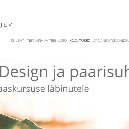
ESILEHT
TERAAPIA JA TEENUSED
KOOLITUSED
ORGANISATSIOONIDE