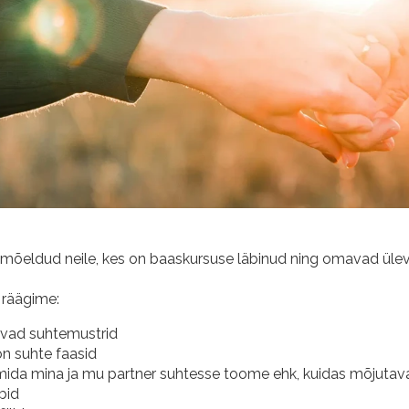
 mõeldud neile, kes on baaskursuse läbinud ning omavad üle
l räägime:
evad suhtemustrid
on suhte faasid
mida mina ja mu partner suhtesse toome ehk, kuidas mõjutav
bid