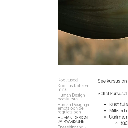
Koolitused
See kursus on
Koolitus Rohkem
mina
Sellel kursuse
Human Design
baaskursus
Kust tul
Human Design ja
emotsioonide
Millised 
regulatsioon
Uurime, 
HUMAN DESIGN
JA PAARISUHE
tüü
Enesehinnang -